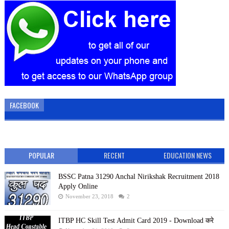
FACEBOOK
POPULAR
RECENT
EDUCATION NEWS
BSSC Patna 31290 Anchal Nirikshak Recruitment 2018
Apply Online
November 23, 2018
2
ITBP HC Skill Test Admit Card 2019 - Download करे