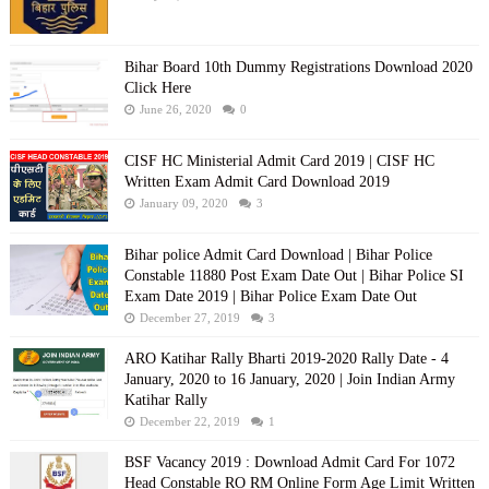
Bihar Board 10th Dummy Registrations Download 2020
Click Here
June 26, 2020
0
CISF HC Ministerial Admit Card 2019 | CISF HC
Written Exam Admit Card Download 2019
January 09, 2020
3
Bihar police Admit Card Download | Bihar Police
Constable 11880 Post Exam Date Out | Bihar Police SI
Exam Date 2019 | Bihar Police Exam Date Out
December 27, 2019
3
ARO Katihar Rally Bharti 2019-2020 Rally Date - 4
January, 2020 to 16 January, 2020 | Join Indian Army
Katihar Rally
December 22, 2019
1
BSF Vacancy 2019 : Download Admit Card For 1072
Head Constable RO RM Online Form Age Limit Written