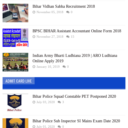
Bihar Vidhan Sabha Recruitment 2018
November 05, 2018
0
BPSC BIHAR Assistant Accountant Online Form 2018
November 27, 2018
15
Indian Army Bharti Ludhiana 2019 | ARO Ludhiana
Online Apply 2019
January 10, 2019
0
ADMIT CARD LIVE
Bihar Police Squad Constable PET Postponed 2020
July 03, 2020
3
Bihar Police Sub Inspector SI Mains Exam Date 2020
July 01, 2020
0