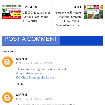
PREVIOUS
NEXT
JSSC Graduate Level
भारत का राष्ट्रीय प्रतीक
Various Post Online
| National Emblem
Form 2019
of India: What it
Symbolizes in hindi
POST A COMMENT
4 comments:
SHAZAM
November 8, 2022 at 2:17 PM
Thanks for sharing this useful comment
dc sex crimes lawyer
DC Child Pornography Lawyer
Reply
SHAZAM
November 8, 2022 at 2:18 PM
This comment has been removed by the author.