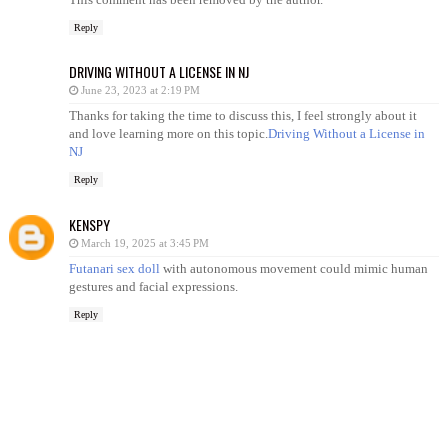
Reply
DRIVING WITHOUT A LICENSE IN NJ
June 23, 2023 at 2:19 PM
Thanks for taking the time to discuss this, I feel strongly about it
and love learning more on this topic.
Driving Without a License in
NJ
Reply
KENSPY
March 19, 2025 at 3:45 PM
Futanari sex doll
with autonomous movement could mimic human
gestures and facial expressions.
Reply