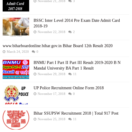
November 21, 2018
3
BSSC Inter Level 2014 Pre Exam Date Admit Card
2018-19
November 22, 2018
2
www.biharboardonline.bihar.gov.in Bihar Board 12th Result 2020
March 24, 2020
0
BNMU Part I Part II Part III Result 2019-2020 B N
Mandal University BA Part 1 Result
November 29, 2018
11
UP Police Recruitment Online Form 2018
November 17, 2018
0
Bihar SSUPSW Recruitment 2018 | Total 917 Post
November 25, 2018
11