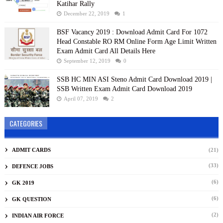
Katihar Rally
December 22, 2019
1
BSF Vacancy 2019 : Download Admit Card For 1072
Head Constable RO RM Online Form Age Limit Written
Exam Admit Card All Details Here
September 12, 2019
0
SSB HC MIN ASI Steno Admit Card Download 2019 |
SSB Written Exam Admit Card Download 2019
April 07, 2019
2
CATEGORIES
ADMIT CARDS
(21)
(33)
DEFENCE JOBS
(6)
GK 2019
(6)
GK QUESTION
(2)
INDIAN AIR FORCE