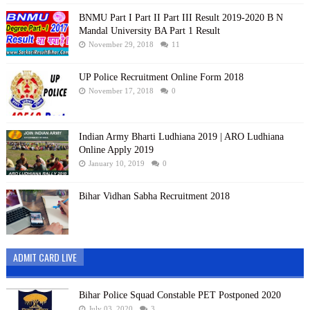
BNMU Part I Part II Part III Result 2019-2020 B N
Mandal University BA Part 1 Result
November 29, 2018
11
UP Police Recruitment Online Form 2018
November 17, 2018
0
Indian Army Bharti Ludhiana 2019 | ARO Ludhiana
Online Apply 2019
January 10, 2019
0
Bihar Vidhan Sabha Recruitment 2018
ADMIT CARD LIVE
Bihar Police Squad Constable PET Postponed 2020
July 03, 2020
3