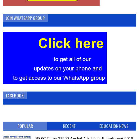
JOIN WHATSAPP GROUP
FACEBOOK
POPULAR
RECENT
EDUCATION NEWS
BSSC Patna 31290 Anchal Nirikshak Recruitment 2018