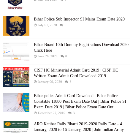
Bihar Police Sub Inspector SI Mains Exam Date 2020
July 01, 2020
0
Bihar Board 10th Dummy Registrations Download 2020
Click Here
June 26, 2020
0
CISF HC Ministerial Admit Card 2019 | CISF HC
Written Exam Admit Card Download 2019
January 09, 2020
3
Bihar police Admit Card Download | Bihar Police
Constable 11880 Post Exam Date Out | Bihar Police SI
Exam Date 2019 | Bihar Police Exam Date Out
December 27, 2019
3
ARO Katihar Rally Bharti 2019-2020 Rally Date - 4
January, 2020 to 16 January, 2020 | Join Indian Army